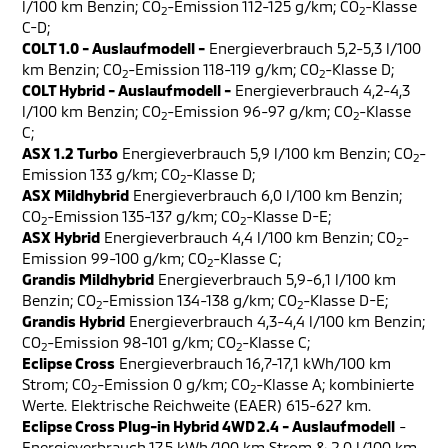
l/100 km Benzin; CO
-Emission 112-125 g/km; CO
-Klasse
2
2
C-D;
COLT 1.0 - Auslaufmodell -
Energieverbrauch 5,2-5,3 l/100
km Benzin; CO
-Emission 118-119 g/km; CO
-Klasse D;
2
2
COLT Hybrid - Auslaufmodell -
Energieverbrauch 4,2-4,3
l/100 km Benzin; CO
-Emission 96-97 g/km; CO
-Klasse
2
2
C;
ASX 1.2 Turbo
Energieverbrauch 5,9 l/100 km Benzin; CO
-
2
Emission 133 g/km; CO
-Klasse D;
2
ASX Mildhybrid
Energieverbrauch 6,0 l/100 km Benzin;
CO
-Emission 135-137 g/km; CO
-Klasse D-E;
2
2
ASX Hybrid
Energieverbrauch 4,4 l/100 km Benzin; CO
-
2
Emission 99-100 g/km; CO
-Klasse C;
2
Grandis Mildhybrid
Energieverbrauch 5,9-6,1 l/100 km
Benzin; CO
-Emission 134-138 g/km; CO
-Klasse D-E;
2
2
Grandis Hybrid
Energieverbrauch 4,3-4,4 l/100 km Benzin;
CO
-Emission 98-101 g/km; CO
-Klasse C;
2
2
Eclipse Cross
Energieverbrauch 16,7-17,1 kWh/100 km
Strom; CO
-Emission 0 g/km; CO
-Klasse A; kombinierte
2
2
Werte. Elektrische Reichweite (EAER) 615-627 km.
Eclipse Cross Plug-in Hybrid 4WD 2.4 - Auslaufmodell
-
Energieverbrauch 17,5 kWh/100 km Strom & 2,0 l/100 km