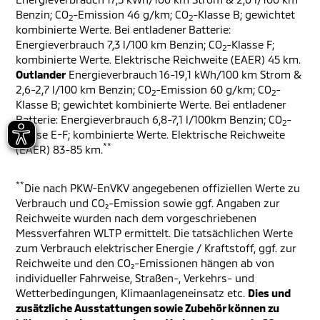
Benzin; CO
-Emission 46 g/km; CO
-Klasse B; gewichtet
2
2
kombinierte Werte. Bei entladener Batterie:
Energieverbrauch 7,3 l/100 km Benzin; CO
-Klasse F;
2
kombinierte Werte. Elektrische Reichweite (EAER) 45 km.
Outlander
Energieverbrauch 16-19,1 kWh/100 km Strom &
2,6-2,7 l/100 km Benzin; CO
-Emission 60 g/km; CO
-
2
2
Klasse B; gewichtet kombinierte Werte. Bei entladener
Batterie: Energieverbrauch 6,8-7,1 l/100km Benzin; CO
-
2
Klasse E-F; kombinierte Werte. Elektrische Reichweite
**
(EAER) 83-85 km.
**
Die nach PKW-EnVKV angegebenen offiziellen Werte zu
Verbrauch und CO₂-Emission sowie ggf. Angaben zur
Reichweite wurden nach dem vorgeschriebenen
Messverfahren WLTP ermittelt. Die tatsächlichen Werte
zum Verbrauch elektrischer Energie / Kraftstoff, ggf. zur
Reichweite und den CO₂-Emissionen hängen ab von
individueller Fahrweise, Straßen-, Verkehrs- und
Wetterbedingungen, Klimaanlageneinsatz etc.
Dies und
zusätzliche Ausstattungen sowie Zubehör können zu